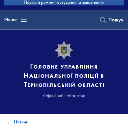
до
Портал в режимі тестування та наповнення
основного
вмісту
Меню
Пошук
Головне управління
Національної поліції в
Тернопільській області
Офіційний вебпортал
Новини