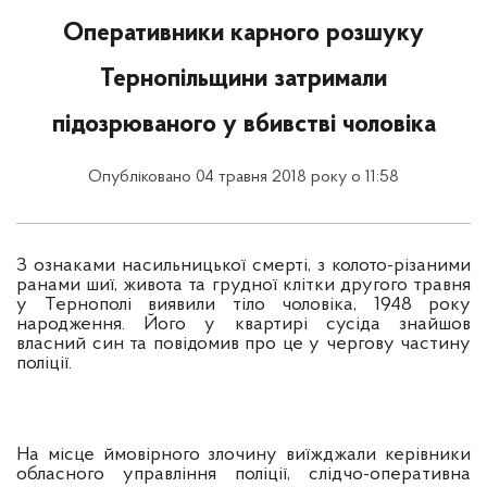
Оперативники карного розшуку
Тернопільщини затримали
підозрюваного у вбивстві чоловіка
Опубліковано 04 травня 2018 року о 11:58
З ознаками насильницької смерті, з колото-різаними
ранами шиї, живота та грудної клітки другого травня
у Тернополі виявили тіло чоловіка, 1948 року
народження. Його у квартирі сусіда знайшов
власний син та повідомив про це у чергову частину
поліції.
На місце ймовірного злочину виїжджали керівники
обласного управління поліції, слідчо-оперативна