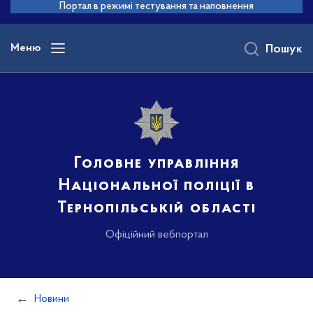
до
Портал в режимі тестування та наповнення
основного
вмісту
Меню
Пошук
Головне управління
Національної поліції в
Тернопільській області
Офіційний вебпортал
Новини