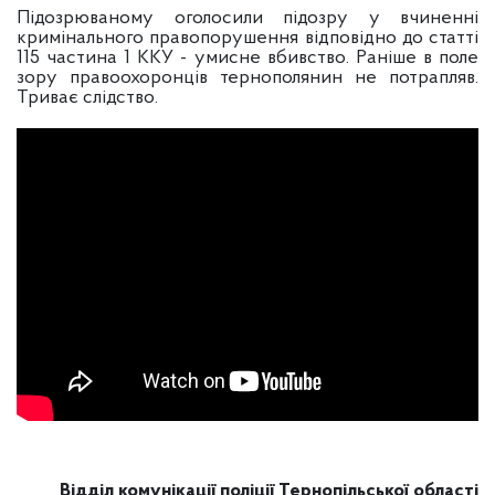
Підозрюваному оголосили підозру у вчиненні
кримінального правопорушення відповідно до статті
115 частина 1 ККУ - умисне вбивство. Раніше в поле
зору правоохоронців тернополянин не потрапляв.
Триває слідство.
Відділ комунікації поліції
Тернопільської області