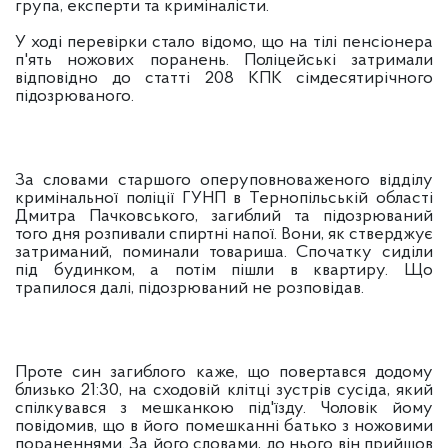
група, експерти та криміналісти.
У ході перевірки стало відомо, що на тілі пенсіонера
п'ять ножових поранень. Поліцейські затримали
відповідно до статті 208 КПК сімдесятирічного
підозрюваного.
За словами старшого оперуповноваженого відділу
кримінальної поліції ГУНП в Тернопільській області
Дмитра Пачковського, загиблий та підозрюваний
того дня розпивали спиртні напої. Вони, як стверджує
затриманий, поминали товариша. Спочатку сиділи
під будинком, а потім пішли в квартиру. Що
трапилося далі, підозрюваний не розповідав.
Проте син загиблого каже, що повертався додому
близько 21:30, на сходовій клітці зустрів сусіда, який
спілкувався з мешканкою під'їзду. Чоловік йому
повідомив, що в його помешканні батько з ножовими
пораненнями. За його словами, до нього він прийшов