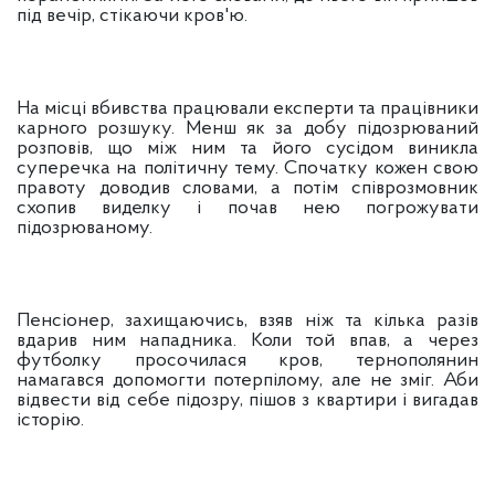
під вечір, стікаючи кров'ю.
На місці вбивства працювали експерти та працівники
карного розшуку. Менш як за добу підозрюваний
розповів, що між ним та його сусідом виникла
суперечка на політичну тему. Спочатку кожен свою
правоту доводив словами, а потім співрозмовник
схопив виделку і почав нею погрожувати
підозрюваному.
Пенсіонер, захищаючись, взяв ніж та кілька разів
вдарив ним нападника. Коли той впав, а через
футболку просочилася кров, тернополянин
намагався допомогти потерпілому, але не зміг. Аби
відвести від себе підозру, пішов з квартири і вигадав
історію.