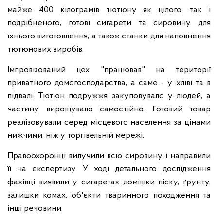
майже 400 кілограмів тютюну як цілого, так і
подрібненого, готові сигарети та сировину для
їхнього виготовлення, а також станки для наповнення
тютюнових виробів.
Імпровізований цех "працював" на території
приватного домогосподарства, а саме - у хліві та в
підвалі. Тютюн подружжя закуповувало у людей, а
частину вирощувало самостійно. Готовий товар
реалізовували серед місцевого населення за цінами
нижчими, ніж у торгівельній мережі.
Правоохоронці вилучили всю сировину і направили
її на експертизу. У ході детального дослідження
фахівці виявили у сигаретах домішки піску, ґрунту,
залишки комах, об'єкти тваринного походження та
інші речовини.