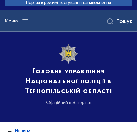
до
Портал в режимі тестування та наповнення
основного
вмісту
Меню
Пошук
Головне управління
Національної поліції в
Тернопільській області
Офіційний вебпортал
Новини