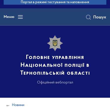
до
Портал в режимі тестування та наповнення
основного
вмісту
Меню
Пошук
Головне управління
Національної поліції в
Тернопільській області
Офіційний вебпортал
Новини