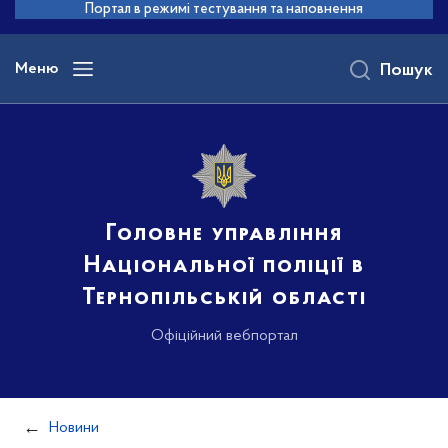
до
Портал в режимі тестування та наповнення
основного
вмісту
Меню
Пошук
Головне управління
Національної поліції в
Тернопільській області
Офіційний вебпортал
Новини