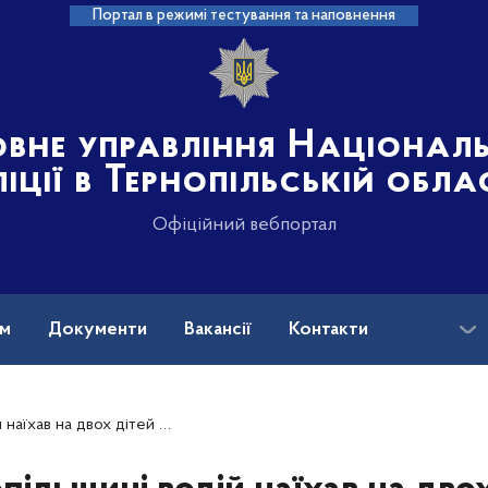
Портал в режимі тестування та наповнення
овне управління Націонал
іції в Тернопільській обла
Офіційний вебпортал
ам
Документи
Вакансії
Контакти
туарі: поліцейські встановлюють обставини події