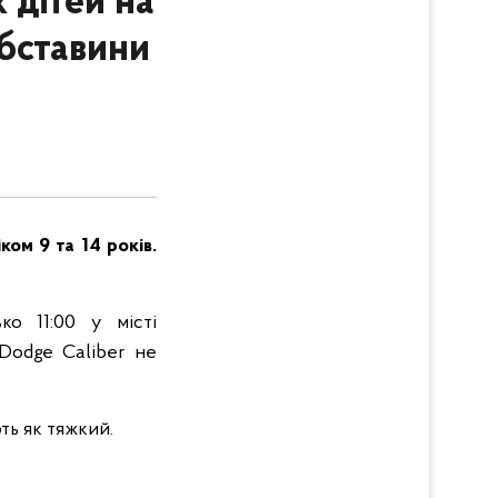
 дітей на
обставини
ом 9 та 14 років.
ко 11:00 у місті
Dodge Caliber не
ть як тяжкий.