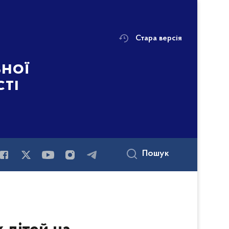
Стара версія
ьної
сті
Пошук