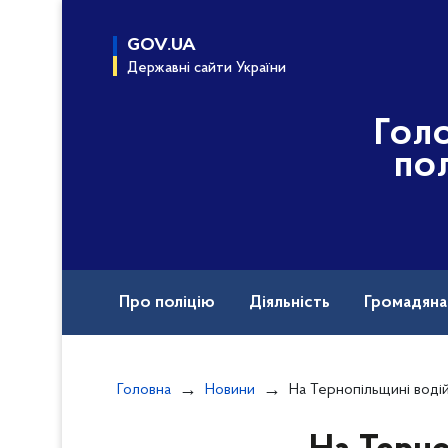
до
основного
GOV.UA
вмісту
Державні сайти України
Гол
пол
Про поліцію
Діяльність
Громадян
Назавжди в строю
Головна
Новини
На Тернопільщині водій наїхав на двох дітей на тро