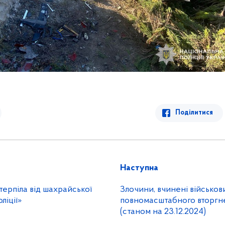
Поділитися
Наступна
ерпіла від шахрайської
Злочини, вчинені військов
ліції»
повномасштабного вторгне
(станом на 23.12.2024)