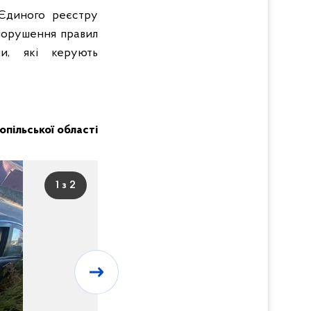
 Єдиного реєстру
(порушення правил
и, які керують
нопільської області
1 з 2