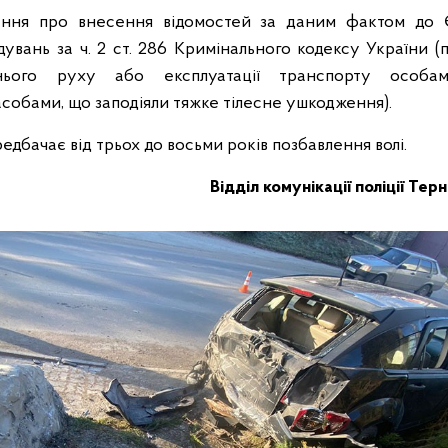
ання про внесення відомостей за даним фактом до
дувань за ч. 2 ст. 286 Кримінального кодексу України 
нього руху або експлуатації транспорту особам
собами, що заподіяли тяжке тілесне ушкодження).
редбачає від трьох до восьми років позбавлення волі.
Відділ комунікації поліції Тер