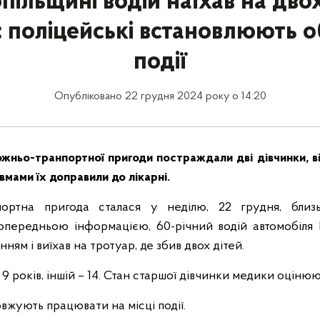
пільщині водій наїхав на двох
: поліцейські встановлюють 
події
Опубліковано 22 грудня 2024 року о 14:20
ожньо-транпортної пригоди постраждали дві дівчинки, вік
вмами їх доправили до лікарні.
ортна пригода сталася у неділю, 22 грудня, близь
опередньою інформацією, 60-річний водій автомобіля 
ням і виїхав на тротуар, де збив двох дітей.
 9 років, іншій – 14. Стан старшої дівчинки медики оцінюю
вжують працювати на місці події.