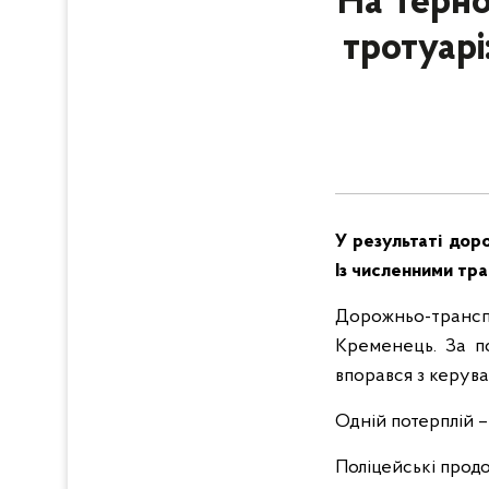
На Терно
тротуарі
У результаті дор
Із численними тра
Дорожньо-трансп
Кременець. За п
впорався з керуван
Одній потерплій –
Поліцейські продо