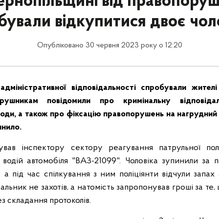
ернопільщині від правопору
бували відкупитися двоє чоло
Опубліковано 30 червня 2023 року о 12:20
 адміністративної відповідальності спробували жител
орушникам повідомили про кримінальну відповіда
годи, а також про фіксацію правопорушень на нагрудний
инило.
вав інспектору сектору реагування патрульної полі
ії водій автомобіля "ВАЗ-21099". Чоловіка зупинили за
 а під час спілкування з ним поліціянти відчули запах
льник не захотів, а натомість запропонував гроші за те
ез складання протоколів.