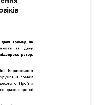
шення
віків
і двох громад на
льність за дачу
 відеореєстратор.
ції Борщівського
 порушення правил
 алкоголю. Пройти
, що правоохоронці