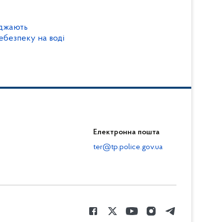
еджають
ніх краян про небезпеку на воді
Електронна пошта
ter@tp.police.gov.ua