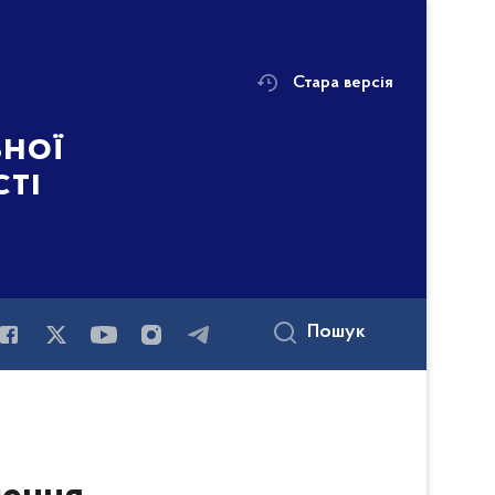
Стара версія
ьної
сті
Пошук