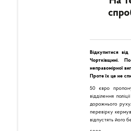
На Т
спро
Відкупитися від
Чортківщині. П
неправомірної ви
Проте їх це не сп
50 євро пропону
відділення поліц
дорожнього руху,
перевірку кермува
відпустять його б