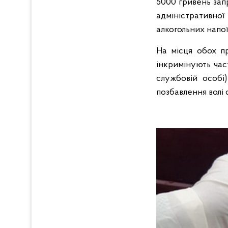
5000 гривень зап
адміністративно
алкогольних напої
На місця обох пр
інкримінують час
службовій особі)
позбавлення волі с