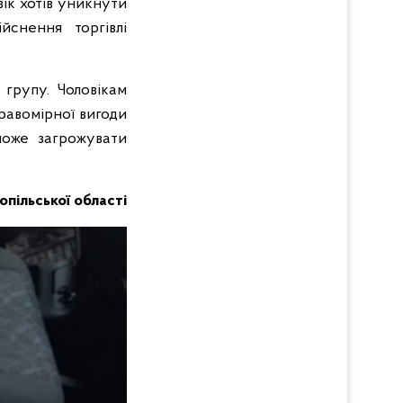
ік хотів уникнути
йснення торгівлі
 групу. Чоловікам
равомірної вигоди
 може загрожувати
нопільської області