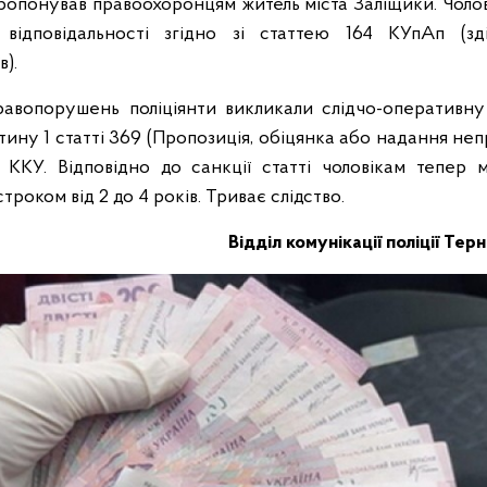
ропонував правоохоронцям житель міста Заліщики. Чолов
ї відповідальності згідно зі статтею 164 КУпАп (зді
в).
авопорушень поліціянти викликали слідчо-оперативну
тину 1 статті 369 (Пропозиція, обіцянка або надання неп
 ККУ. Відповідно до санкції статті чоловікам тепер
троком від 2 до 4 років. Триває слідство.
Відділ комунікації поліції Тер