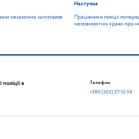
Наступна
ини незаконно заготовляв
Працівники поліції попер
неповноліт
поліції в
Телефон
+380 (352) 27-12-58