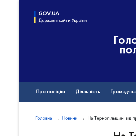
до
основного
GOV.UA
вмісту
Державні сайти України
Гол
пол
Про поліцію
Діяльність
Громадян
Назавжди в строю
Головна
Новини
На Тернопільщині від правопорушення сп