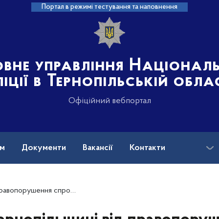
Портал в режимі тестування та наповнення
овне управління Націонал
іції в Тернопільській обла
Офіційний вебпортал
ам
Документи
Вакансії
Контакти
робували відкупитися двоє чоловіків