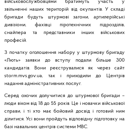
військовослужбовцями братимуть участь у
звільненні наших територій від окупантів. У складі
бригади будуть штурмові загони, артилерійські
дивізіони, фахівці піротехнічних підрозділів,
снайпера та представники інших військових
професій.
З початку оголошення набору у штурмову бригаду
«Лють» заявки до вступу подали більше 300
кандидатів. Вони реєструвалися як через сайт
storm.mvs.gov.ua, так і приходили до Центрів
надання адміністративних послуг.
Серед охочих долучитися до штурмової бригади –
люди віком від 18 до 55 років. Це і новачки військової
справи, і ті хто має бойовий досвід і готовий ним
ділитися. Усі вони пройдуть відповідну підготовку на
базі навальних центрів системи МВС.