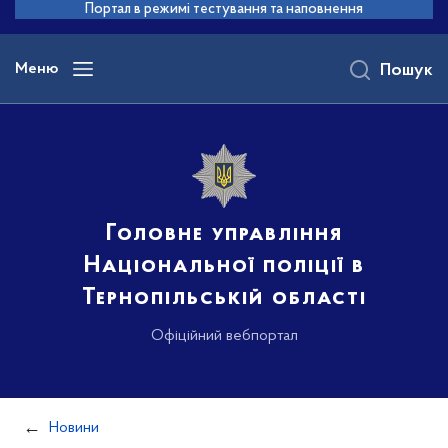
до
Портал в режимі тестування та наповнення
основного
вмісту
Меню
Пошук
Головне управління
Національної поліції в
Тернопільській області
Офіційний вебпортал
Новини