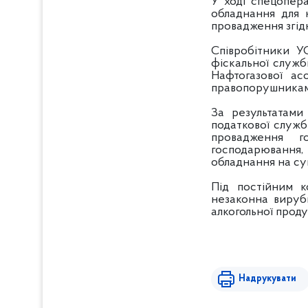
У ході спецопер
обладнання для 
провадження згідн
Співробітники У
фіскальної служб
Нафтогазової ас
правопорушника
За результатами
податкової служб
провадження го
господарювання,
обладнання на су
Під постійним к
незаконна вирубк
алкогольної продук
Надрукувати