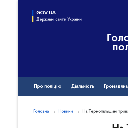
до
основного
GOV.UA
вмісту
Державні сайти України
Гол
пол
Про поліцію
Діяльність
Громадян
Назавжди в строю
Головна
Новини
На Тернопільщині триває боротьба з незаконним