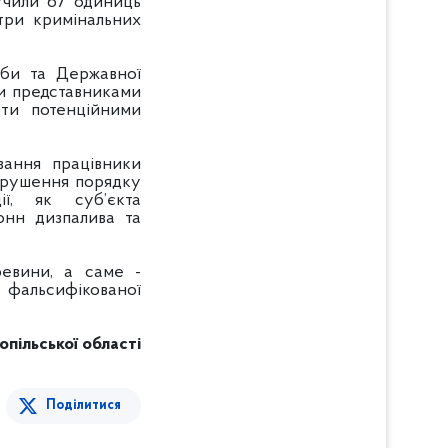
учили 67 одиниць
три кримінальних
жби та Державної
ми представниками
ути потенційними
вання працівники
порушення порядку
ії, як суб’єкта
онн дизпалива та
ревини, а саме -
ж фальсифікованої
пільської області
Поділитися