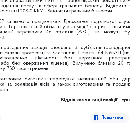
ацій оперативники ГУНП в Тернопільській області вил
надання послуг в сфері грального бізнесу. Відкрито 
о статті 203-2 ККУ - Зайняття гральним бізнесом.
СР спільно з працівникам Державної податкової слу
и в Тернопільській області у взаємодії з територіальни
оціації перевірили 46 об’єктів (АЗС), які можуть б
ми.
 проведених заходів стосовно 3 суб’єктів господарю
и склали протоколи за частиною 1 статті 164 КУпАП (
сподарської діяльності без державної реєстрац
 або без одержання ліцензії). Вилучено близько 20 т
му 750 тисяч гривень.
онтролем силовиків перебуває нелегальний обіг де
а та реалізація лісів, а також виготовлення та прода
ції.
Відділ комунікації поліції
Терно
Поділитися