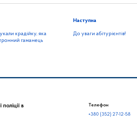
Наступна
укали крадійку, яка
До уваги абітурієнтів!
тронний гаманець
поліції в
Телефон
+380 (352) 27-12-58