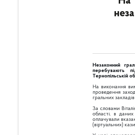
На 
неза
Незаконний грал
перебувають пі
Тернопільській об
На виконання вим
проведення заход
гральних закладів 
За словами Вітал
області, в даних
оплачували вказа
(віртуальних) каз