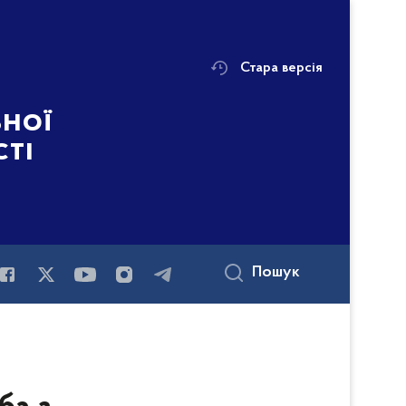
Стара версія
ьної
сті
Пошук