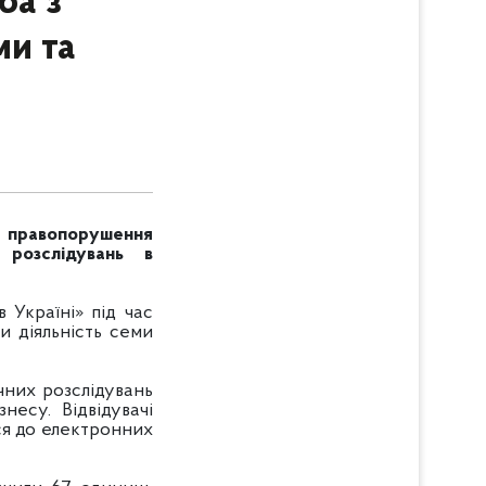
ба з
ми та
і правопорушення
 розслідувань в
 Україні» під час
и діяльність семи
чних розслідувань
несу. Відвідувачі
ся до електронних