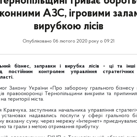
Тернопільщині триває бороть
конними АЗС, ігровими зала
вирубкою лісів
Опубліковано 06 лютого 2020 року о 09:21
ьний бізнес, заправки і вирубка лісів - ці та інш
д постійним контролем управління стратегічних
ласті.
ог Закону України «Про заборону грального бізнесу в
ів правоохоронці Тернопільщини викрили та припинил
на території міста.
ія Кравчука, заступника начальника управління стратегі
 установах надавались послуги у сфері грального біз
ну вказану суму, через мережу «Інтернет» приєднували
ино та грали з метою отримання прибутку.