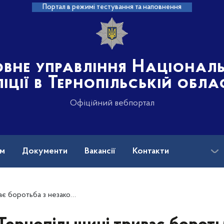
Портал в режимі тестування та наповнення
овне управління Націонал
іції в Тернопільській обла
Офіційний вебпортал
ам
Документи
Вакансії
Контакти
и АЗС, ігровими залами та вирубкою лісів