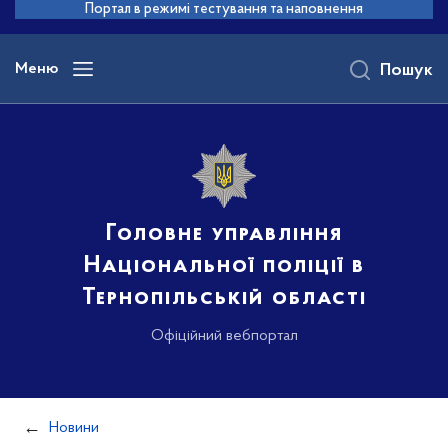
до
Портал в режимі тестування та наповнення
основного
вмісту
Меню
Пошук
Головне управління
Національної поліції в
Тернопільській області
Офіційний вебпортал
Новини