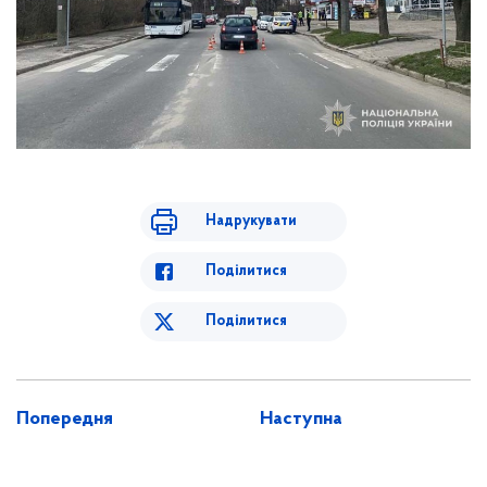
Надрукувати
Поділитися
Поділитися
Попередня
Наступна