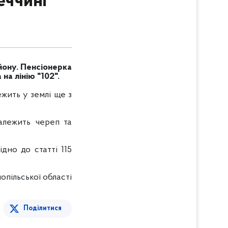
еччині
йону. Пенсіонерка
на лінію "102".
жить у землі ще з
алежить череп та
дно до статті 115
пільської області
Поділитися