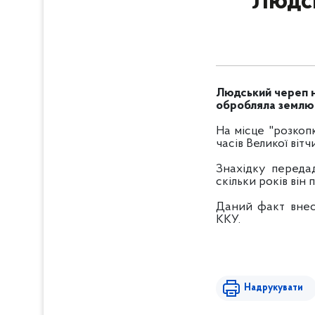
Людсь
Людський череп н
обробляла землю, 
На місце "розкоп
часів Великої вітч
Знахідку переда
скільки років він 
Даний факт внесе
ККУ.
Надрукувати