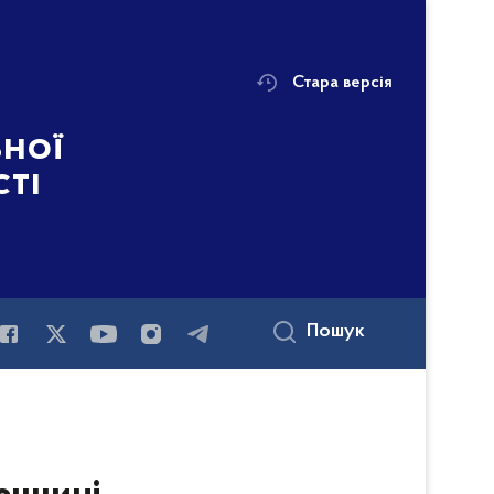
Стара версія
ьної
сті
Пошук