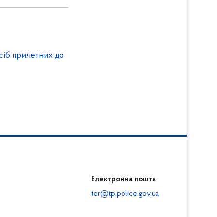
сіб причетних до
Електронна пошта
ter@tp.police.gov.ua