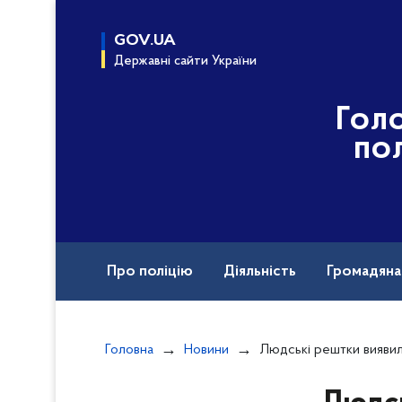
до
основного
GOV.UA
вмісту
Державні сайти України
Гол
пол
Про поліцію
Діяльність
Громадян
Назавжди в строю
Головна
Новини
Людські рештки виявил