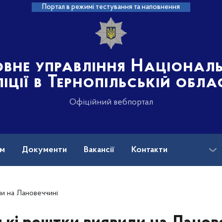
Портал в режимі тестування та наповнення
овне управління Націонал
іції в Тернопільській обла
Офіційний вебпортал
ам
Документи
Вакансії
Контакти
и на Лановеччині