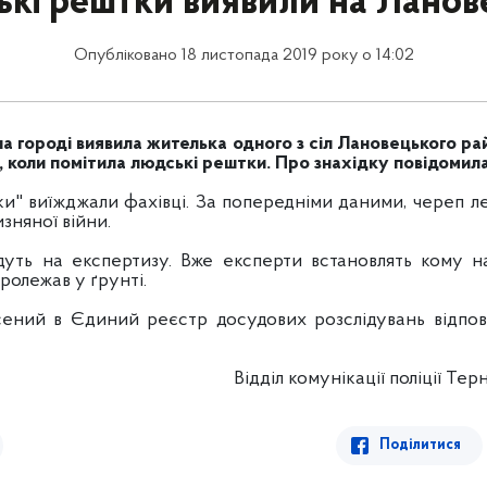
кі рештки виявили на Ланов
Опубліковано 18 листопада 2019 року о 14:02
а городі виявила жителька одного з сіл Лановецького ра
коли помітила людські рештки. Про знахідку повідомила 
ки" виїжджали фахівці. За попередніми даними, череп ле
изняної війни.
дуть на експертизу. Вже експерти встановлять кому н
пролежав у ґрунті.
ний в Єдиний реєстр досудових розслідувань відпові
Відділ комунікації поліції
Терно
Поділитися