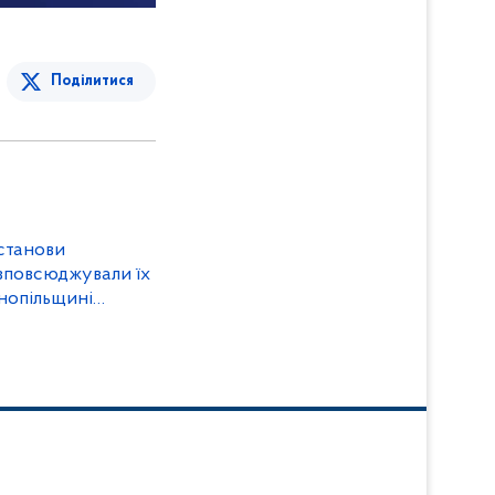
Поділитися
станови
зповсюджували їх
нопільщині
чинної групи