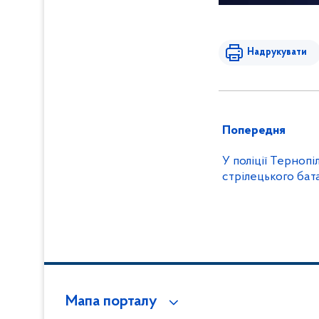
Надрукувати
Попередня
У поліції Тернопі
стрілецького бата
Мапа порталу