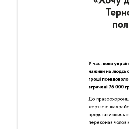
«Хочу д
Терн
пол
У час, коли укра
наживи на людськ
гроші псевдоволон
втрачені 75 000 г
До правоохоронці
жертвою шахрайськ
представившись в
переконав чоловік