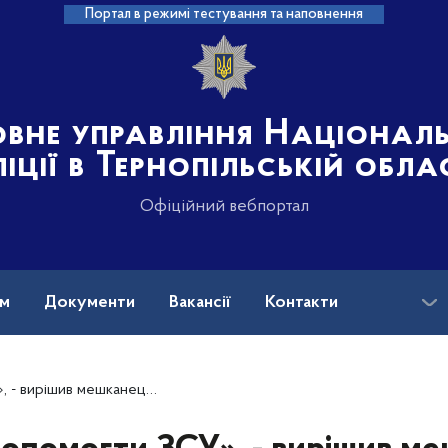
Портал в режимі тестування та наповнення
овне управління Націонал
іції в Тернопільській обла
Офіційний вебпортал
ам
Документи
Вакансії
Контакти
тратив чималі кошти: поліцейські розслідують шахрайство