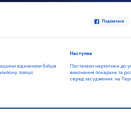
Поділитися
Наступна
льщини відзначили бійців
Постачали наркотики до у
льйону поліції
виконання покарань та ро
серед засуджених: на Тер
судитимуть учасників зло