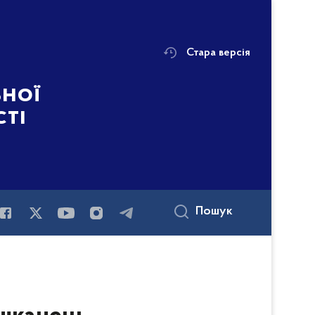
Стара версія
ьної
сті
Пошук