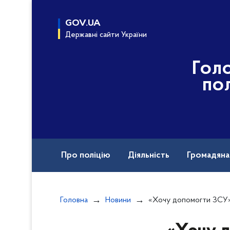
до
основного
GOV.UA
вмісту
Державні сайти України
Гол
пол
Про поліцію
Діяльність
Громадян
Назавжди в строю
Головна
Новини
«Хочу допомогти ЗСУ», - вирішив мешканець Тернопільщини й в