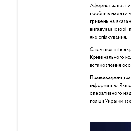
Аферист запевнив,
пообіцяв надати ч
гривень на вказа
вигадував історії 
яке спілкування.
Слідчі поліції ві
Кримінального ко
встановлення особ
Правоохоронці за
інформацію. Якщо 
оперативного над
поліції України з