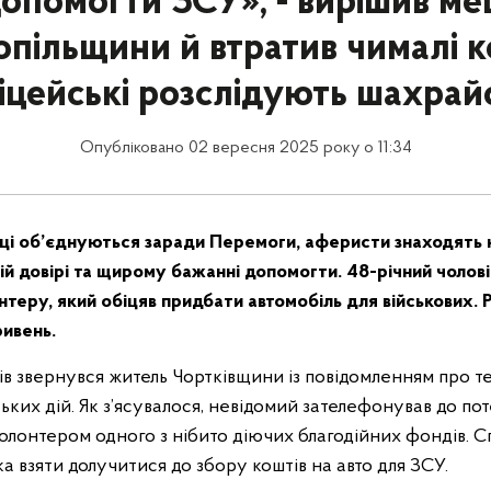
опомогти ЗСУ», - вирішив м
опільщини й втратив чималі к
іцейські розслідують шахрай
Опубліковано 02 вересня 2025 року о 11:34
їнці об’єднуються заради Перемоги, аферисти знаходять 
ій довірі та щирому бажанні допомогти. 48-річний чолов
теру, який обіцяв придбати автомобіль для військових. 
ривень.
в звернувся житель Чортківщини із повідомленням про те
их дій. Як з’ясувалося, невідомий зателефонував до пот
олонтером одного з нібито діючих благодійних фондів. 
а взяти долучитися до збору коштів на авто для ЗСУ.