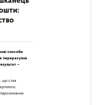
ешканець
ошти:
ство
нові способи
ік перерахував
Результат –
, що став
ерпілого,
Співрозмовник