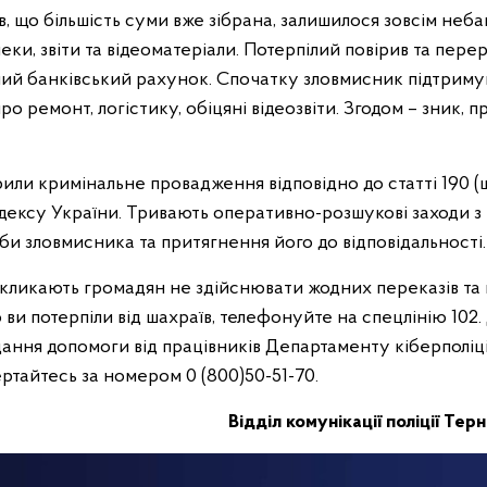
 що більшість суми вже зібрана, залишилося зовсім неба
еки, звіти та відеоматеріали. Потерпілий повірив та пере
ний банківський рахунок. Спочатку зловмисник підтримув
про ремонт, логістику, обіцяні відеозвіти. Згодом – зник,
дкрили кримінальне провадження відповідно до статті 190 
дексу України. Тривають оперативно-розшукові заходи з
и зловмисника та притягнення його до відповідальності.
кликають громадян не здійснювати жодних переказів та 
ви потерпіли від шахраїв, телефонуйте на спецлінію 102.
ання допомоги від працівників Департаменту кіберполіці
вертайтесь за номером 0 (800)50-51-70.
Відділ комунікації поліції Тер