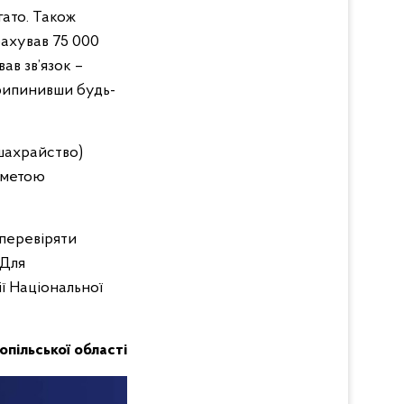
гато. Також
рахував 75 000
ав зв’язок –
 припинивши будь-
(шахрайство)
 метою
перевіряти
 Для
ї Національної
нопільської області