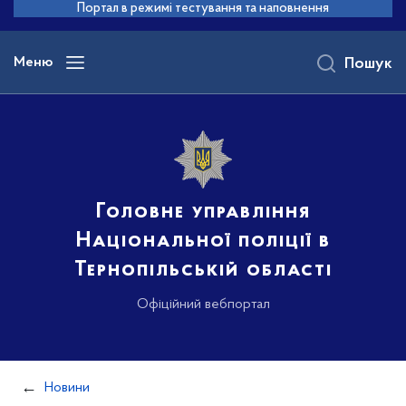
до
Портал в режимі тестування та наповнення
основного
вмісту
Меню
Пошук
Головне управління
Національної поліції в
Тернопільській області
Офіційний вебпортал
Новини