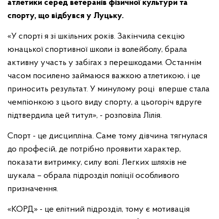
атлетики серед ветеранів фізичної культури та
спорту, що відбувся у Луцьку.
«У спорті я зі шкільних років. Закінчила секцію
юнацької спортивної школи із волейболу, брала
активну участь у забігах з перешкодами. Останнім
часом посилено займаюся важкою атлетикою, і це
приносить результат. У минулому році вперше стала
чемпіонкою з цього виду спорту, а цьогоріч вдруге
підтвердила цей титул», - розповіла Лілія.
Спорт - це дисципліна. Саме тому дівчина тягнулася
до професій, де потрібно проявити характер,
показати витримку, силу волі. Легких шляхів не
шукала – обрала підрозділ поліції особливого
призначення.
«КОРД» - це елітний підрозділ, тому є мотивація