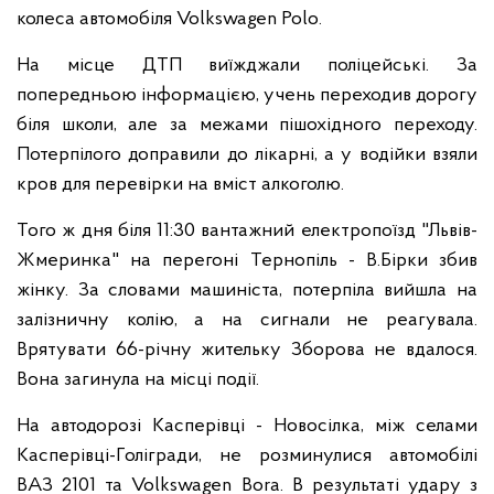
колеса автомобіля Volkswagen Polo.
На місце ДТП виїжджали поліцейські. За
попередньою інформацією, учень переходив дорогу
біля школи, але за межами пішохідного переходу.
Потерпілого доправили до лікарні, а у водійки взяли
кров для перевірки на вміст алкоголю.
Того ж дня біля 11:30 вантажний електропоїзд "Львів-
Жмеринка" на перегоні Тернопіль - В.Бірки збив
жінку. За словами машиніста, потерпіла вийшла на
залізничну колію, а на сигнали не реагувала.
Врятувати 66-річну жительку Зборова не вдалося.
Вона загинула на місці події.
На автодорозі Касперівці - Новосілка, між селами
Касперівці-Голігради, не розминулися автомобілі
ВАЗ 2101 та Volkswagen Bora. В результаті удару з