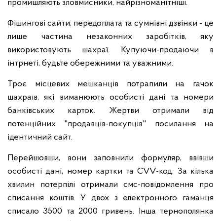
промишляють зловмисники, найрізноманітніші.
Фішингові сайти, передоплата та сумнівні дзвінки - це
лише частина незаконних заробітків, яку
використовують шахраї. Купуючи-продаючи в
інтрнеті, будьте обережними та уважними.
Троє місцевих мешканців потрапили на гачок
шахраїв, які виманюють особисті дані та номери
банківських карток. Жертви отримали від
потенційних "продавців-покупців" посилання на
ідентичний сайт.
Перейшовши, вони заповнили формуляр, ввівши
особисті дані, номер картки та CVV-код. За кілька
хвилин потерпілі отримали смс-повідомлення про
списання коштів. У двох з електронного гаманця
списало 3500 та 2000 гривень. Інша тернополянка