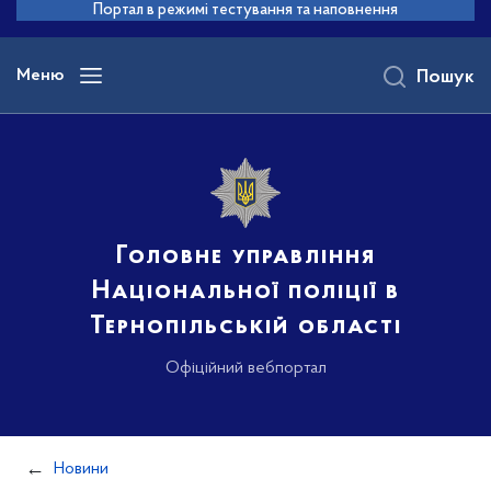
до
Портал в режимі тестування та наповнення
основного
вмісту
Меню
Пошук
Головне управління
Національної поліції в
Тернопільській області
Офіційний вебпортал
Новини