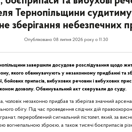
, боєприпаси та вибухові реч
ля Тернопільщини судитиму
не зберігання небезпечних п
Опубліковано 08 липня 2026 року о 11:30
ернопільщини завершили досудове розслідування щодо жи
ону, якого обвинувачують у незаконному придбанні та зб
ї, бойових припасів, вибухових речовин і вибухових прис
коном дозволу. Обвинувальний акт скерували до суду.
а, чоловік незаконно придбав та зберігав значний арсена
льного обігу. Під час проведення слідчих дій правоохорон
гранат, перероблений сигнальний пістолет, який, за висн
ю вогнепальною зброєю, а також тисячі боєприпасів різн