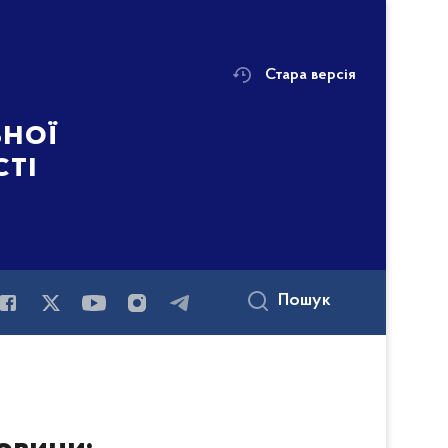
Стара версія
ьної
сті
Пошук