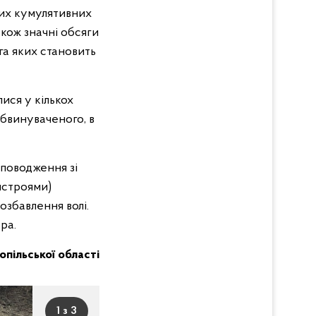
них кумулятивних
акож значні обсяги
га яких становить
ися у кількох
обвинуваченого, в
е поводження зі
истроями)
озбавлення волі.
ра.
нопільської області
1 з 3