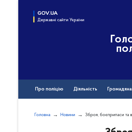
до
основного
GOV.UA
вмісту
Державні сайти України
Гол
пол
Про поліцію
Діяльність
Громадян
Назавжди в строю
Головна
Новини
Зброя, боєприпаси та вибухові речовини: жителя Тернопільщини с