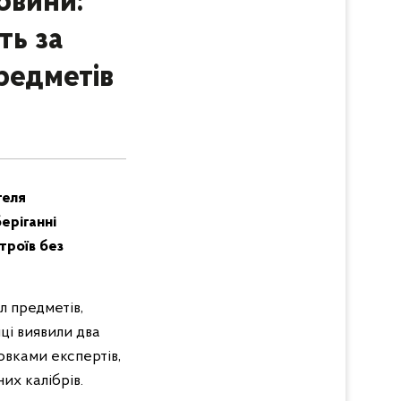
овини:
ть за
редметів
теля
еріганні
троїв без
л предметів,
ці виявили два
овками експертів,
их калібрів.