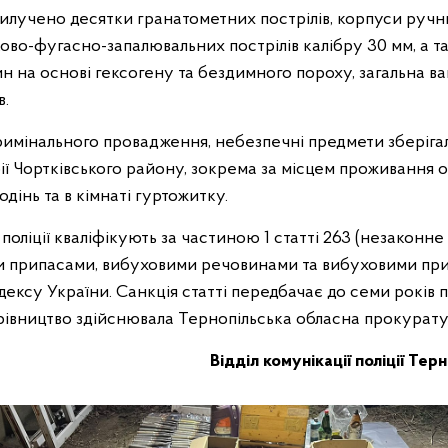
 вилучено десятки гранатометних пострілів, корпуси руч
ково-фугасно-запалювальних пострілів калібру 30 мм, а т
 на основі гексогену та бездимного пороху, загальна ва
в.
римінального провадження, небезпечні предмети зберігал
ії Чортківського району, зокрема за місцем проживання 
дінь та в кімнаті гуртожитку.
і поліції кваліфікують за частиною 1 статті 263 (незаконн
и припасами, вибуховими речовинами та вибуховими пр
ексу України. Санкція статті передбачає до семи років п
івництво здійснювала Тернопільська обласна прокурату
Відділ комунікації поліції Тер