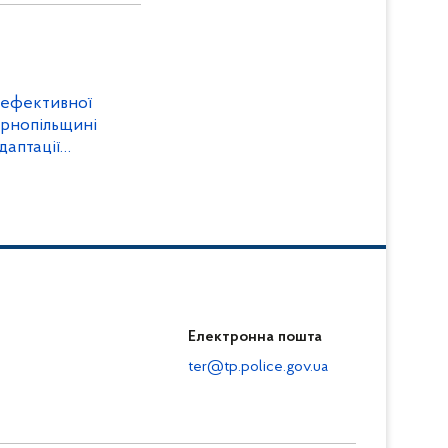
 ефективної
ернопільщині
даптації
Електронна пошта
ter@tp.police.gov.ua