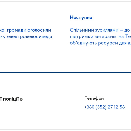
Наступна
кої громади оголосили
Спільними зусиллями — до
іжку електровелосипеда
підтримки ветеранів: на Т
об'єднують ресурси для а
захисників
поліції в
Телефон
+380 (352) 27-12-58