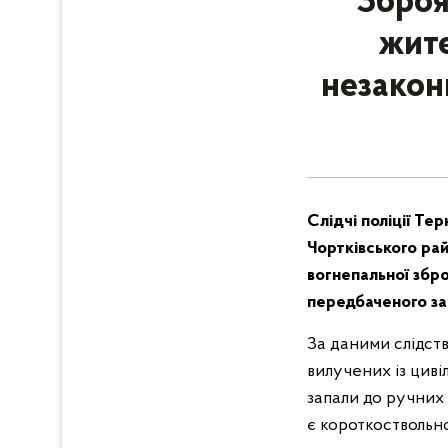
Зброя
жите
незакон
Слідчі поліції Т
Чортківського рай
вогнепальної збро
передбаченого за
За даними слідств
вилучених із циві
запали до ручних 
є короткоствольно