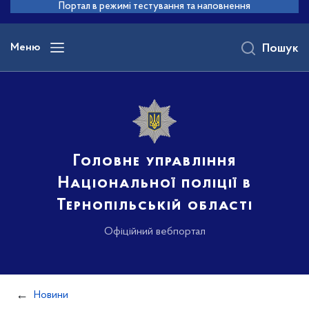
до
Портал в режимі тестування та наповнення
основного
вмісту
Меню
Пошук
Головне управління
Національної поліції в
Тернопільській області
Офіційний вебпортал
Новини