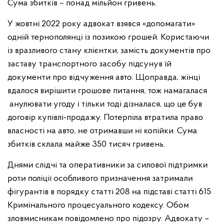
Сума збитків – понад мільйон гривень.
У жовтні 2022 року адвокат взявся «допомагати»
одній тернополянці із позикою грошей. Користаючи
із вразливого стану клієнтки, замість документів про
заставу транспортного засобу підсунув їй
документи про відчуження авто. Щоправда, жінці
вдалося вирішити грошове питання, тож намагалася
анулювати угоду і тільки тоді дізналася, що це був
договір купівлі-продажу. Потерпіла втратила право
власності на авто, не отримавши ні копійки. Сума
збитків склала майже 350 тисяч гривень.
Днями слідчі та оперативники за силової підтримки
роти поліції особливого призначення затримали
фігурантів в порядку статті 208 на підставі статті 615
Кримінального процесуального кодексу. Обом
зловмисникам повідомлено про підозру. Адвокату –