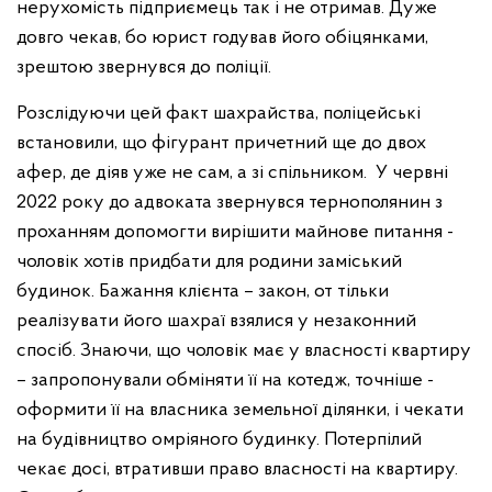
нерухомість підприємець так і не отримав. Дуже
довго чекав, бо юрист годував його обіцянками,
зрештою звернувся до поліції.
Розслідуючи цей факт шахрайства, поліцейські
встановили, що фігурант причетний ще до двох
афер, де діяв уже не сам, а зі спільником. У червні
2022 року до адвоката звернувся тернополянин з
проханням допомогти вирішити майнове питання -
чоловік хотів придбати для родини заміський
будинок. Бажання клієнта – закон, от тільки
реалізувати його шахраї взялися у незаконний
спосіб. Знаючи, що чоловік має у власності квартиру
– запропонували обміняти її на котедж, точніше -
оформити її на власника земельної ділянки, і чекати
на будівництво омріяного будинку. Потерпілий
чекає досі, втративши право власності на квартиру.