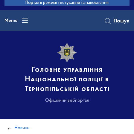
до
Портал в режимі тестування та наповнення
основного
вмісту
Меню
Пошук
Головне управління
Національної поліції в
Тернопільській області
Офіційний вебпортал
Новини