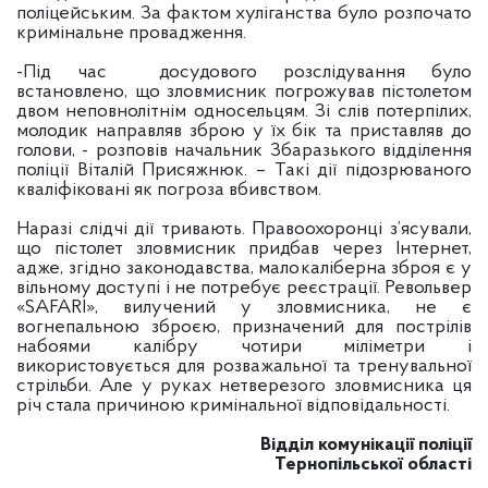
поліцейським. За фактом хуліганства було розпочато
кримінальне провадження.
-Під час досудового розслідування було
встановлено, що зловмисник погрожував пістолетом
двом неповнолітнім односельцям. Зі слів потерпілих,
молодик направляв зброю у їх бік та приставляв до
голови, - розповів начальник Збаразького відділення
поліції Віталій Присяжнюк. – Такі дії підозрюваного
кваліфіковані як погроза вбивством.
Наразі слідчі дії тривають. Правоохоронці з’ясували,
що пістолет зловмисник придбав через Інтернет,
адже, згідно законодавства, малокаліберна зброя є у
вільному доступі і не потребує реєстрації. Револьвер
«SAFARI», вилучений у зловмисника, не є
вогнепальною зброєю, призначений для пострілів
набоями калібру чотири міліметри і
використовується для розважальної та тренувальної
стрільби. Але у руках нетверезого зловмисника ця
річ стала причиною кримінальної відповідальності.
Відділ комунікації поліції
Тернопільської області