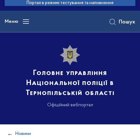
до
Портал в режимі тестування та наповнення
основного
вмісту
Меню
Пошук
Головне управління
Національної поліції в
Тернопільській області
Офіційний вебпортал
Новини