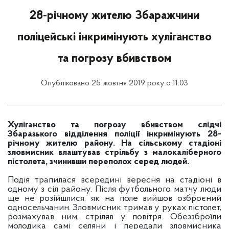
28-річному жителю Збаражчини
поліцейські інкримінують хуліганство
та погрозу вбивством
Опубліковано 25 жовтня 2019 року о 11:03
Хуліганство та погрозу вбивством слідчі
Збаразького відділення поліції інкримінують 28-
річному жителю району. На сільському стадіоні
зловмисник влаштував стрільбу з малокаліберного
пістолета, зчинивши переполох серед людей.
Подія трапилася всередині вересня на стадіоні в
одному з сіл району. Після футбольного матчу люди
ще не розійшлися, як на поле вийшов озброєний
односельчанин. Зловмисник тримав у руках пістолет,
розмахував ним, стріляв у повітря. Обеззброїли
молодика самі селяни і передали зловмисника