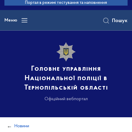
до
Портал в режимі тестування та наповнення
основного
вмісту
Меню
Пошук
Головне управління
Національної поліції в
Тернопільській області
Офіційний вебпортал
Новини