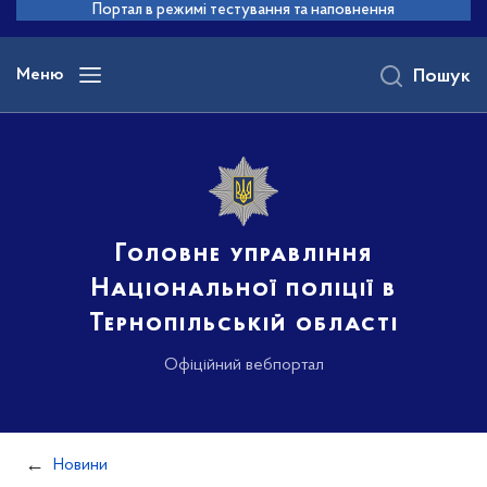
до
Портал в режимі тестування та наповнення
основного
вмісту
Меню
Пошук
Головне управління
Національної поліції в
Тернопільській області
Офіційний вебпортал
Новини