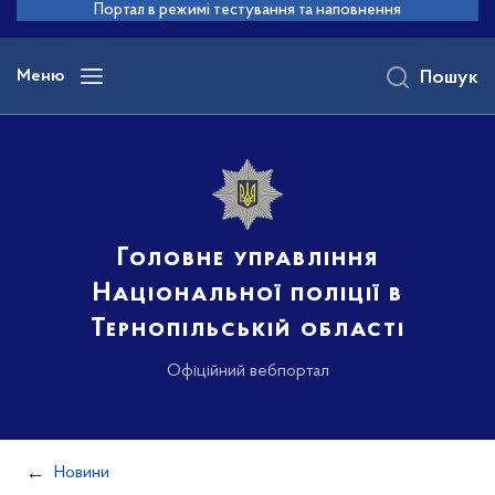
до
Портал в режимі тестування та наповнення
основного
вмісту
Меню
Пошук
Головне управління
Національної поліції в
Тернопільській області
Офіційний вебпортал
Новини