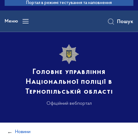
до
Портал в режимі тестування та наповнення
основного
вмісту
Меню
Пошук
Головне управління
Національної поліції в
Тернопільській області
Офіційний вебпортал
Новини