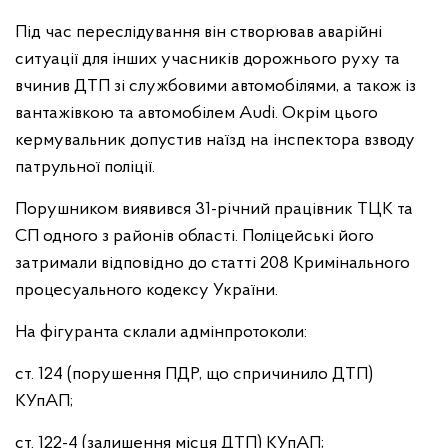
Під час переслідування він створював аварійні
ситуації для інших учасників дорожнього руху та
вчинив ДТП зі службовими автомобілями, а також із
вантажівкою та автомобілем Audi. Окрім цього
кермувальник допустив наїзд на інспектора взводу
патрульної поліції.
Порушником виявився 31-річний працівник ТЦК та
СП одного з районів області. Поліцейські його
затримали відповідно до статті 208 Кримінального
процесуального кодексу України.
На фігуранта склали адмінпротоколи:
ст. 124 (порушення ПДР, що спричинило ДТП)
КУпАП;
ст. 122-4 (залишення місця ДТП) КУпАП;