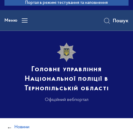
до
Портал в режимі тестування та наповнення
основного
вмісту
Меню
Пошук
Головне управління
Національної поліції в
Тернопільській області
Офіційний вебпортал
Новини