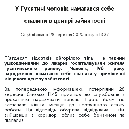
У Гусятині чоловік намагався себе
спалити в центрі зайнятості
Опубліковано 28 вересня 2020 року о 13:37
П'ятдесят відсотків обгорілого тіла - з такими
ушкодженнями до лікарні госпіталізували жителя
Гусятинського району. Чоловік, 1961 року
народження, намагався себе спалити у приміщенні
місцевого центру зайнятості.
За попередньою інформацією, потерпілий 28
вересня близько 11:45 прийшов до службовців з
проханням нарахувати пенсію. Проте йому не
вистачало кілька місяців до необхідного стажу
роботи. Ця відповідь обурила відвідувача і він,
вийшовши в коридор, облив себе бензином та
підпалив.