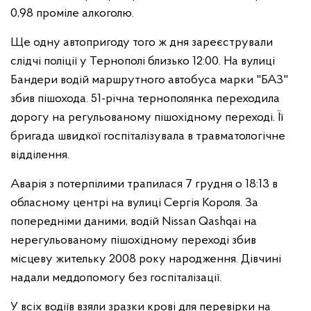
0,98 проміле алкоголю.
Ще одну автопригоду того ж дня зареєстрували
слідчі поліції у Тернополі близько 12:00. На вулиці
Бандери водій маршрутного автобуса марки "БАЗ"
збив пішохода. 51-річна тернополянка переходила
дорогу на регульованому пішохідному переході. Її
бригада швидкої госпіталізувала в травматологічне
відділення.
Аварія з потерпілими трапилася 7 грудня о 18:13 в
обласному центрі на вулиці Сергія Короля. За
попередніми даними, водій Nissan Qashqai на
нерегульованому пішохідному переході збив
місцеву жительку 2008 року народження. Дівчині
надали меддопомогу без госпіталізації.
У всіх водіїв взяли зразки крові для перевірки на