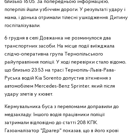
близько 16:05. За попередньою інформацією,
потерпілі йшли узбіччям дороги. У результаті удару і
мама, і донька отримали тілесні ушкодження. Дитину
госпіталізували.
6 грудня в селі Довжанка не розминулося два
транспортних засоби. На місце події виїжджала
слідчо-оперативна група Тернопільського
райуправління поліції. У ході перевірки стало відомо,
що близько 23:53 на трасі Тернопіль-Львів-Рава-
Руська водій Kia Sorento допустив зіткнення з
автомобілем Mercedes-Benz Sprinter, який після
удару злетів у кювет.
Кермувальника буса з переломами доправили до
медзакладу. Іншого водія працівники поліції
затримали відповідно до статті 208 КПК.
Газоаналізатор "Драгер" показав, що в його крові