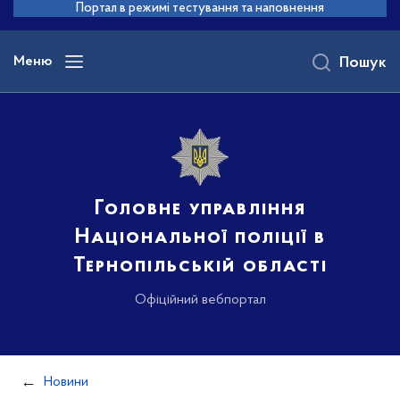
до
Портал в режимі тестування та наповнення
основного
вмісту
Меню
Пошук
Головне управління
Національної поліції в
Тернопільській області
Офіційний вебпортал
Новини