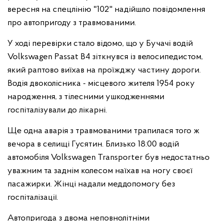
вересня на спецлінію "102" надійшло повідомлення
про автопригоду з травмованими.
У ході перевірки стало відомо, що у Бучачі водій
Volkswagen Passat B4 зіткнувся із велосипедистом,
який раптово виїхав на проїжджу частину дороги.
Водія двоколісника - місцевого жителя 1954 року
народження, з тілесними ушкодженнями
госпіталізували до лікарні.
Ще одна аварія з травмованими трапилася того ж
вечора в селищі Гусятин. Близько 18:00 водій
автомобіля Volkswagen Transporter був недостатньо
уважним та заднім колесом наїхав на ногу своєї
пасажирки. Жінці надали меддопомогу без
госпіталізації.
Автопригода з двома неповнолітніми