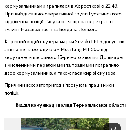
кермувальниками трапилася в Хоросткові о 22:48.
При виїзді слідчо-оперативної групи Гусятинського
відділення поліції з'ясувалося, що на перехресті
вулиць Незалежності та Богдана Лепкого
15-річний водій скутера марки Suzuki LETS допустив
зіткнення із мотоциклом Musstang MT 200 під
керуванням ще одного 15-річного хлопця. До лікарні
з численними переломами та травмами потрапило
двоє кермувальників, а також пасажир зі скутера.
Причини всіх автопригод з'ясовують працівники
поліції.
Відділ комунікації поліції Тернопільської області
1 з 3