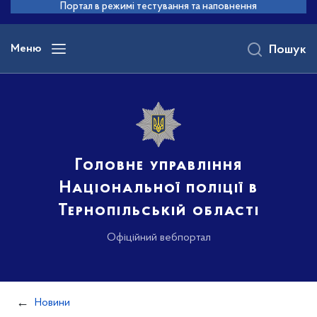
до
Портал в режимі тестування та наповнення
основного
вмісту
Меню
Пошук
Головне управління
Національної поліції в
Тернопільській області
Офіційний вебпортал
Новини