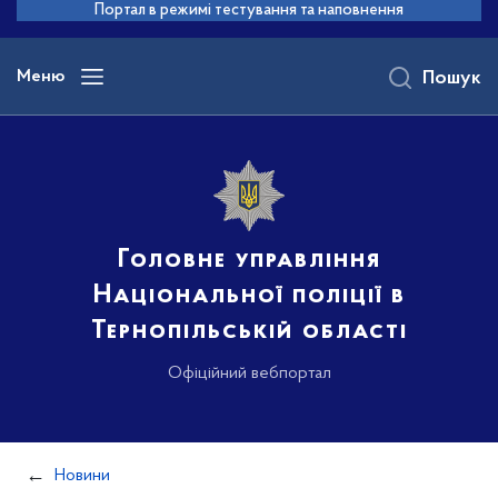
до
Портал в режимі тестування та наповнення
основного
вмісту
Меню
Пошук
Головне управління
Національної поліції в
Тернопільській області
Офіційний вебпортал
Новини