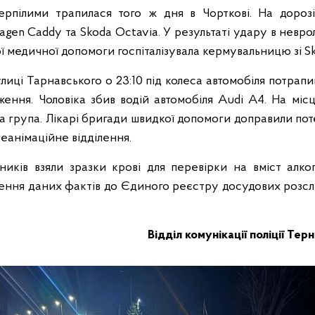
ерпілими трапилася того ж дня в Чорткові. На дороз
agen Caddy та Skoda Octavia. У результаті удару в невро
 медичної допомоги госпіталізувала кермувальницю зі Sk
лиці Тарнавського о 23:10 під колеса автомобіля потрап
ення. Чоловіка збив водій автомобіля Audi A4. На мі
а група. Лікарі бригади швидкої допомоги доправили поте
реанімаційне відділення.
ників взяли зразки крові для перевірки на вміст алко
ення даних фактів до Єдиного реєстру досудових розсл
Відділ комунікації поліції Тер