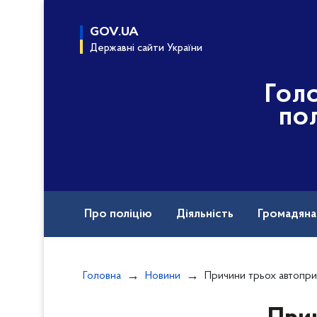
до
основного
GOV.UA
вмісту
Державні сайти України
Гол
пол
Про поліцію
Діяльність
Громадян
Назавжди в строю
Головна
Новини
Причини трьох автопригод з'я