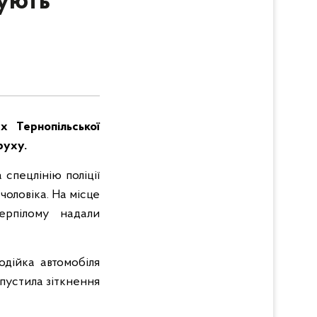
вують
х Тернопільської
руху.
спецлінію поліції
чоловіка. На місце
терпілому надали
одійка автомобіля
опустила зіткнення