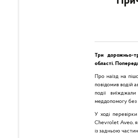
Прич
Три дорожньо-тр
області. Поперед
Про наїзд на піш
повідомив водій а
події виїжджали
меддопомогу без г
У ході перевірки
Chevrolet Aveo, я
із задньою част