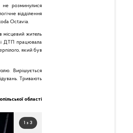
і не розминулися
логічне відділення
oda Octavia.
ив місцевий житель
сці ДТП працювала
рпілого, який був
голю. Вирішується
ідувань. Тривають
нопільської області
1 з 3