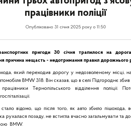
ини трьох автопригод з'ясо
працівники поліції
Опубліковано 31 січня 2025 року о 11:50
анспортних пригоди 30 січня трапилося на дорога
ня причина нещасть - недотримання правил дорожнього 
охода, який переходив дорогу у недозволеному місці, на 
втомобіля BMW 318. Він сказав, що в селі Підгороднє збив 
 працівники Тернопільського відділення поліції. По
оспіталізації.
 стало відомо, що після того, як авто збило пішохода, в
ка рухалася позаду, не встигла вчасно загальмувати та д
иною BMW.