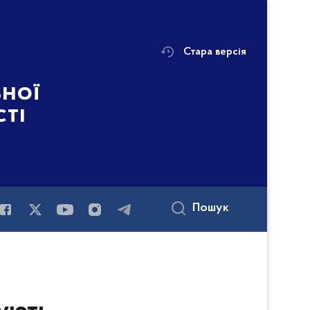
Стара версія
ьної
сті
Пошук