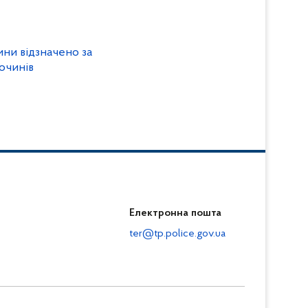
ни відзначено за
очинів
Електронна пошта
ter@tp.police.gov.ua