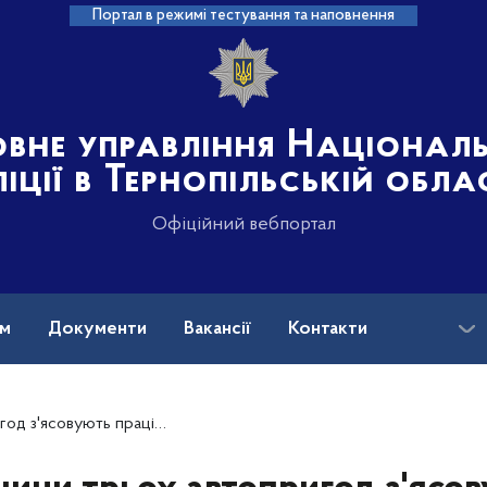
Портал в режимі тестування та наповнення
овне управління Націонал
іції в Тернопільській обла
Офіційний вебпортал
ам
Документи
Вакансії
Контакти
совують працівники поліції