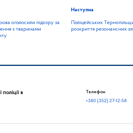
Наступна
орова оголосили підозру за
Поліцейських Тернопільщи
ення з тваринами
розкриття резонансних зл
нту
поліції в
Телефон
+380 (352) 27-12-58