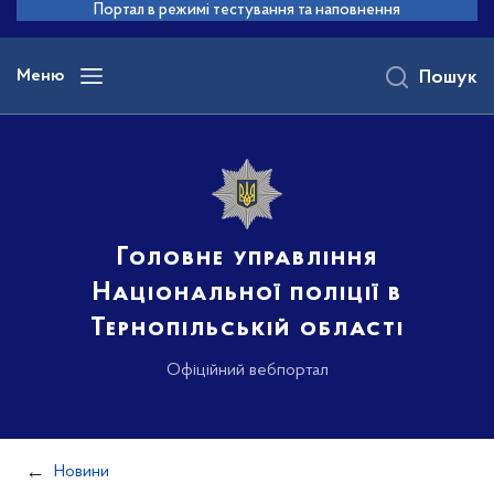
до
Портал в режимі тестування та наповнення
основного
вмісту
Меню
Пошук
Головне управління
Національної поліції в
Тернопільській області
Офіційний вебпортал
Новини