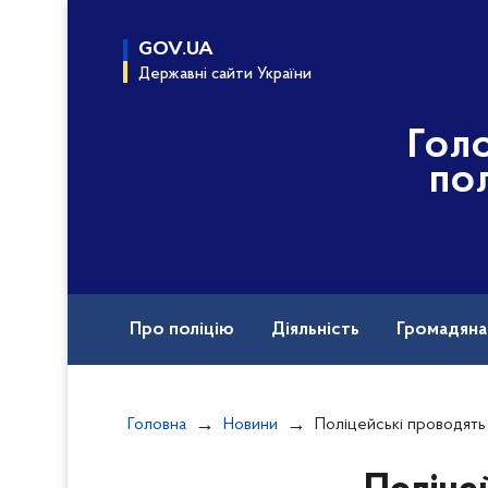
до
основного
GOV.UA
вмісту
Державні сайти України
Гол
пол
Про поліцію
Діяльність
Громадян
Назавжди в строю
Головна
Новини
Поліцейські проводять перевірку за фактом виявленн