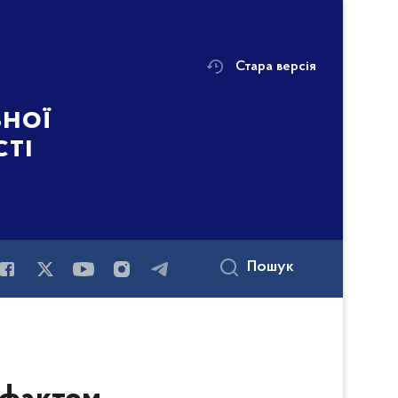
Стара версія
ьної
сті
Пошук