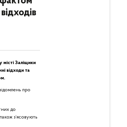
 фактом
відходів
у місті Заліщики
чні відходи та
рм.
відомлень про
тних до
 також з’ясовують