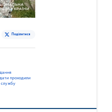
Поділитися
ідання
дидати проходили
а службу