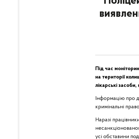
Поліце
виявлен
Під час моніторин
на території коли
лікарські засоби,
Інформацію про д
кримінальні право
Наразі працівники
несанкціонованого
усі обставини поді