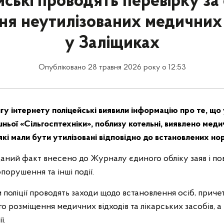
йські проводять перевірку за
ня неутилізованих медичних 
у Заліщиках
Опубліковано 28 травня 2026 року о 12:53
гу інтернету поліцейські виявили інформацію про те, що 
шньої «Сільгосптехніки», поблизу котельні, виявлено меди
 які мали бути утилізовані відповідно до встановлених но
аний факт внесено до Журналу єдиного обліку заяв і по
порушення та інші події.
 поліції проводять заходи щодо встановлення осіб, приче
 розміщення медичних відходів та лікарських засобів, а
ї.