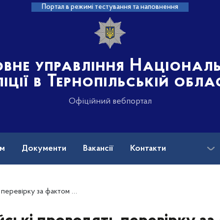
Портал в режимі тестування та наповнення
овне управління Націонал
іції в Тернопільській обла
Офіційний вебпортал
ам
Документи
Вакансії
Контакти
я неутилізованих медичних відходів у Заліщиках