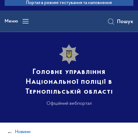
до
Портал в режимі тестування та наповнення
основного
вмісту
Меню
Пошук
Головне управління
Національної поліції в
Тернопільській області
Офіційний вебпортал
Новини