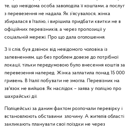
те, що невідома особа заволоділа її коштами, а послуг
з перевезення не надала. Як з’ясувалося, жінка
збиралася в Італію, і вирішила придбати квитки не в
офіційних перевізників, а через пропозиції у
соціальній мережі. Про що дала оголошення.
З її слів, був дзвінок від невідомого чоловіка із
запевненням, що без проблем довезе до потрібної
локації, тільки передумовою було внесення коштів за
перевезення наперед. Жінка заплатила понад 15 000
гривень. В Італії побувати не змогла. Перевізник на
зв'язок не вийшов. Як наслідок – заява у поліцію про
шахрайські дії.
Поліцейські за даним фактом розпочали перевірку і
встановлюють обставини злочину. А жителів області
закликають планувати свої поїздки не через