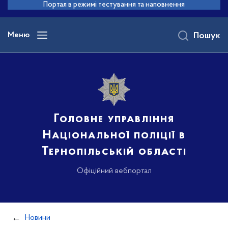
до
Портал в режимі тестування та наповнення
основного
вмісту
Меню
Пошук
Головне управління
Національної поліції в
Тернопільській області
Офіційний вебпортал
Новини